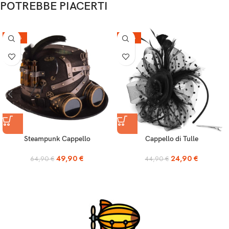
POTREBBE PIACERTI
-23%
-45%
Steampunk Cappello
Cappello di Tulle
49,90
€
24,90
€
64,90
€
44,90
€