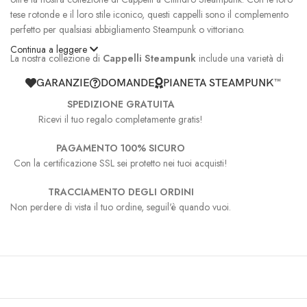
tese rotonde e il loro stile iconico, questi cappelli sono il complemento
perfetto per qualsiasi abbigliamento Steampunk o vittoriano.
Continua a leggere
La nostra collezione di
Cappelli Steampunk
include una varietà di
design e colori per adattarsi a ogni gusto. Dai cappelli di pelle marrone
GARANZIE
DOMANDE
PIANETA STEAMPUNK™
ai cappelli di lana nera, abbiamo una selezione unica che sicuramente ti
piacerà. Ogni cappello è decorato con dettagli accuratamente
SPEDIZIONE GRATUITA
selezionati, come fibbie e bottoni, per dare quel tocco autentico
Ricevi il tuo regalo completamente gratis!
Steampunk.
PAGAMENTO 100% SICURO
Se stai cercando un
Cappello a Cilindro
per un’occasione speciale o
Con la certificazione SSL sei protetto nei tuoi acquisti!
semplicemente per aggiungere un tocco di eleganza al tuo guardaroba
TRACCIAMENTO DEGLI ORDINI
quotidiano, i nostri Cappelli a Cilindro Steampunk sono un’ottima scelta.
Non perdere di vista il tuo ordine, seguil'è quando vuoi.
Realizzati con materiali di alta qualità e una meticolosa artigianalità,
questi cappelli
dureranno a lungo
e non passeranno mai di moda.
Quindi non aspettare oltre, dai un’occhiata alla nostra collezione di
Cappelli a Cilindro Steampunk e trova il cappello perfetto per te qui su
Pianeta Steampunk™.