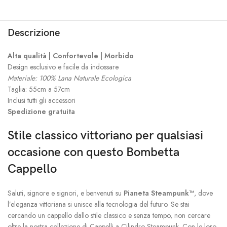
Descrizione
Alta qualità | Confortevole | Morbido
Design esclusivo e facile da indossare
Materiale: 100% Lana Naturale Ecologica
Taglia: 55cm a 57cm
Inclusi tutti gli accessori
Spedizione gratuita
Stile classico vittoriano per qualsiasi
occasione con questo Bombetta
Cappello
Saluti, signore e signori, e benvenuti su
Pianeta Steampunk™
, dove
l’eleganza vittoriana si unisce alla tecnologia del futuro. Se stai
cercando un cappello dallo stile classico e senza tempo, non cercare
oltre la nostra collezione di Cappelli a Cilindro Steampunk. Con le loro