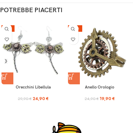
POTREBBE PIACERTI
-17%
-20%
Orecchini Libellula
Anello Orologio
24,90
€
19,90
€
29,90
€
24,90
€