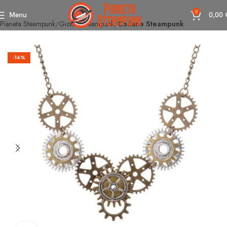
0
Menu
0,00
Pianeta Steampunk
Gioielli Steampunk
Collane Steampunk
-14%