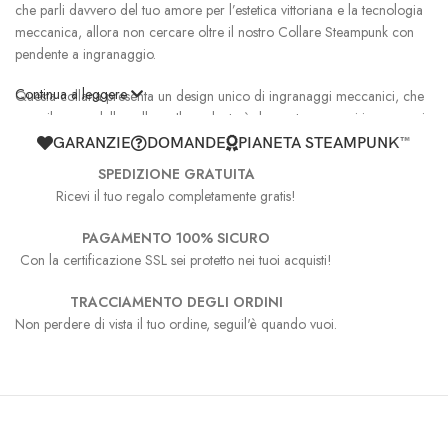
che parli davvero del tuo amore per l’estetica vittoriana e la tecnologia
meccanica, allora non cercare oltre il nostro Collare Steampunk con
pendente a ingranaggio.
Continua a leggere
Questa collana presenta un design unico di ingranaggi meccanici, che
sono il cuore della collana. Il pendente è decorato con vari ingranaggi
di diverse dimensioni e colori, conferendogli un aspetto industriale e di
GARANZIE
DOMANDE
PIANETA STEAMPUNK™
fantascienza. La collana stessa è realizzata in pelle e presenta dettagli in
SPEDIZIONE GRATUITA
metallo, come una piccola chiave e viti, che si adattano perfettamente al
Ricevi il tuo regalo completamente gratis!
tema Steampunk. Questa collana è veramente unica ed è un modo
perfetto per aggiungere un pezzo unico di
gioielleria Steampunk
PAGAMENTO 100% SICURO
alla tua collezione.
Con la certificazione SSL sei protetto nei tuoi acquisti!
Se sei un appassionato dell’estetica Steampunk, non puoi sbagliare con il
TRACCIAMENTO DEGLI ORDINI
nostro
Pendente Steampunk
con pendente a ingranaggio. E se stai
Non perdere di vista il tuo ordine, seguil'è quando vuoi.
cercando più opzioni di gioielleria Steampunk, assicurati di esplorare la
nostra vasta selezione di collane Steampunk, anelli Steampunk e altro,
tutto perfettamente adatto al tema Steampunk e all’epoca vittoriana.