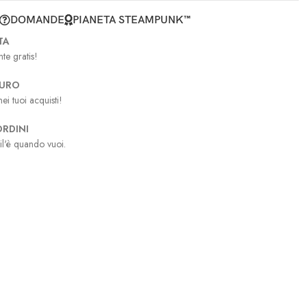
DOMANDE
PIANETA STEAMPUNK™
TA
te gratis!
CURO
ei tuoi acquisti!
RDINI
il'è quando vuoi.