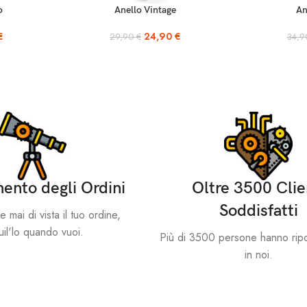
AGGIUNGI AL CARRELLO
SCEGLI
o
Anello Vintage
An
€
24,90
€
29,90
€
34,
ento degli Ordini
Oltre 3500 Clie
Soddisfatti
mai di vista il tuo ordine,
il'lo quando vuoi.
Più di 3500 persone hanno ripo
in noi.