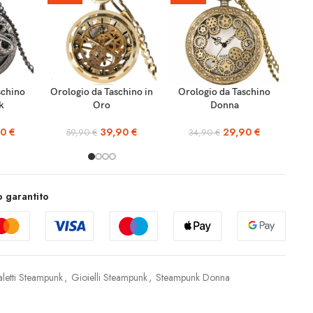
AGGIUNGI AL
AGGIUNGI AL
schino
Orologio da Taschino in
Orologio da Taschino
Or
CARRELLO
CARRELLO
k
Oro
Donna
90
€
39,90
€
29,90
€
59,90
€
34,90
€
 garantito
aletti Steampunk
,
Gioielli Steampunk
,
Steampunk Donna