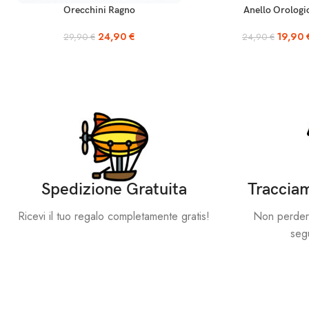
AGGIUNGI AL CARRELLO
AGGIUNGI AL CARRELLO
Orecchini Ragno
Anello Orologi
24,90
€
19,90
29,90
€
24,90
€
Spedizione Gratuita
Tracciam
Ricevi il tuo regalo completamente gratis!
Non perdere 
segu