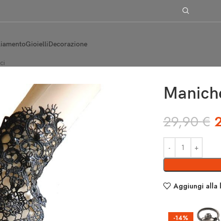
liamento
Gioielli
Decorazione
ci
Maniche
29,90
€
Aggiungi alla 
-14%