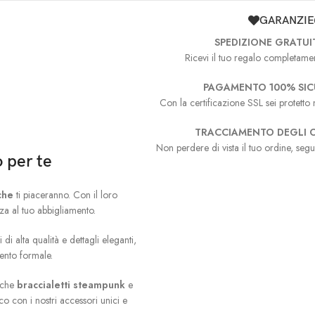
GARANZIE
SPEDIZIONE GRATUI
Ricevi il tuo regalo completamen
PAGAMENTO 100% SI
Con la certificazione SSL sei protetto n
TRACCIAMENTO DEGLI O
Non perdere di vista il tuo ordine, segu
o per te
che
ti piaceranno. Con il loro
a al tuo abbigliamento.
di alta qualità e dettagli eleganti,
vento formale.
anche
braccialetti steampunk
e
co con i nostri accessori unici e