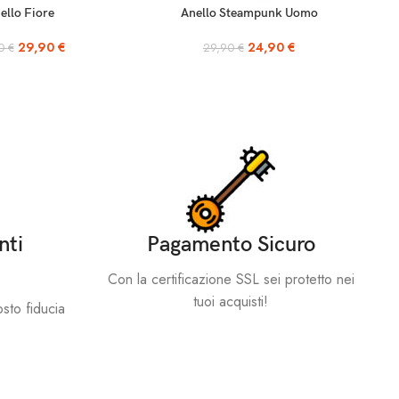
SCEGLI
ello Fiore
Anello Steampunk Uomo
29,90
€
24,90
€
90
€
29,90
€
nti
Pagamento Sicuro
Con la certificazione SSL sei protetto nei
tuoi acquisti!
sto fiducia