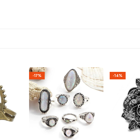
-17%
-14%