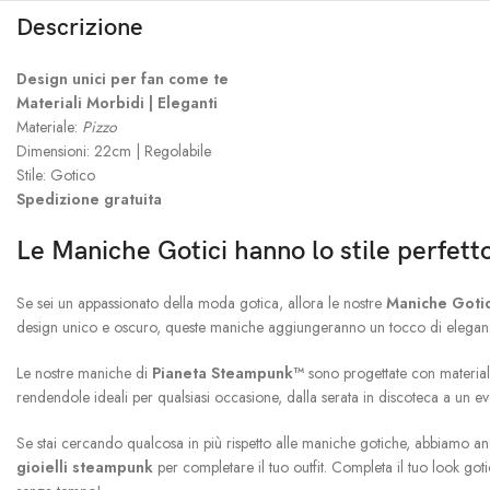
Descrizione
Design unici per fan come te
Materiali Morbidi | Eleganti
Materiale:
Pizzo
Dimensioni: 22cm | Regolabile
Stile: Gotico
Spedizione gratuita
Le Maniche Gotici hanno lo stile perfett
Se sei un appassionato della moda gotica, allora le nostre
Maniche Goti
design unico e oscuro, queste maniche aggiungeranno un tocco di eleganz
Le nostre maniche di
Pianeta Steampunk™
sono progettate con materiali 
rendendole ideali per qualsiasi occasione, dalla serata in discoteca a un e
Se stai cercando qualcosa in più rispetto alle maniche gotiche, abbiamo 
gioielli steampunk
per completare il tuo outfit. Completa il tuo look goti