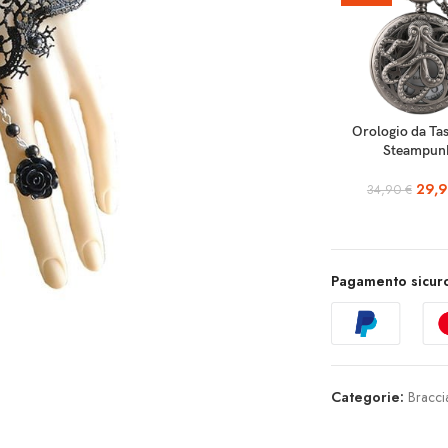
SCEGLI
Orologio da Ta
Steampun
29,
34,90
€
Pagamento sicuro
Categorie:
Bracci