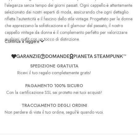
l’eleganza senza tempo dei giorni passati. Ogni cappello è attentamente
selezionato dai nostri esperti di moda, assicurando che ogni dettaglio
rifletta l’autenticità e il fascino dello stile vintage. Progettato per le donne
che apprezzano la sofisticazione e il glamour del passato, il nostro
cappello vintage da donna è il complemento perfetto per valorizzare
qualsiasi outfit con un tocco di distinzione.
Continua a leggere
I cappelli vintage sono tesori che raccontano storie di decadi passate. In
GARANZIE
DOMANDE
PIANETA STEAMPUNK™
Pianeta Steampunk™
, abbiamo riunito una selezione esclusiva di
cappelli steampunk
che ti porteranno nell’epoca d’oro dello stile e
SPEDIZIONE GRATUITA
della moda. Ogni cappello è un’opera d’arte accuratamente restaurata,
Ricevi il tuo regalo completamente gratis!
con dettagli intricati e materiali di alta qualità che ne evidenziano
PAGAMENTO 100% SICURO
l’autenticità. Dai raffinati cappelli a tesa larga ai cappelli di paglia
Con la certificazione SSL sei protetto nei tuoi acquisti!
decorati con fiori delicati, la nostra collezione spazia in una varietà di
stili per soddisfare i gusti più esigenti delle amanti del vintage.
TRACCIAMENTO DEGLI ORDINI
Non perdere di vista il tuo ordine, seguil'è quando vuoi.
Lo stile steampunk, con la sua fusione di elementi vittoriani ed estetica
retrofuturistica, trova un’espressione unica nel nostro
Cappello
Vintage da Donna
. Questo accessorio diventa una dichiarazione di
moda che unisce il vecchio e il nuovo, il classico e l’innovativo. Con