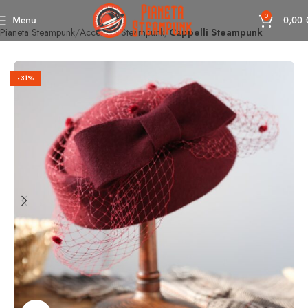
0
Menu
0,00
Pianeta Steampunk
Accessori Steampunk
Cappelli Steampunk
-31%