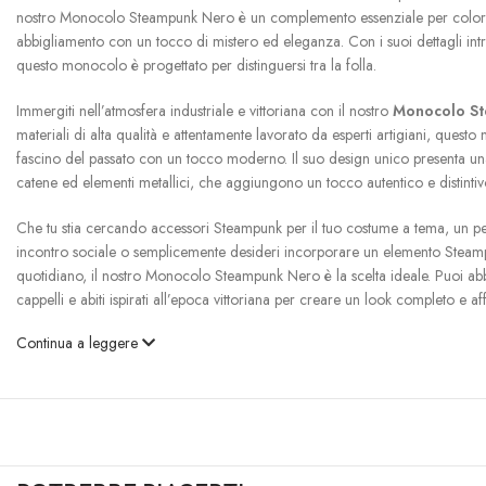
nostro Monocolo Steampunk Nero è un complemento essenziale per coloro 
abbigliamento con un tocco di mistero ed eleganza. Con i suoi dettagli intri
questo monocolo è progettato per distinguersi tra la folla.
Immergiti nell’atmosfera industriale e vittoriana con il nostro
Monocolo S
materiali di alta qualità e attentamente lavorato da esperti artigiani, quest
fascino del passato con un tocco moderno. Il suo design unico presenta u
catene ed elementi metallici, che aggiungono un tocco autentico e distintiv
Che tu stia cercando accessori Steampunk per il tuo costume a tema, un 
incontro sociale o semplicemente desideri incorporare un elemento Steam
quotidiano, il nostro Monocolo Steampunk Nero è la scelta ideale. Puoi ab
cappelli e abiti ispirati all’epoca vittoriana per creare un look completo e af
Continua a leggere