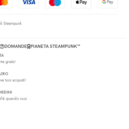
li Steampunk
DOMANDE
PIANETA STEAMPUNK™
TA
te gratis!
CURO
ei tuoi acquisti!
RDINI
il'è quando vuoi.