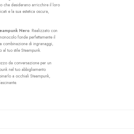
che desiderano arricchire il loro
cati e la sua estetica oscura,
teampunk Nero
. Realizzato con
o monocolo fonde perfettamente il
na combinazione di ingranaggi,
o al tuo stile Steampunk.
pezzo da conversazione per un
punk nel tuo abbigliamento
binarlo a occhiali Steampunk,
fascinante.