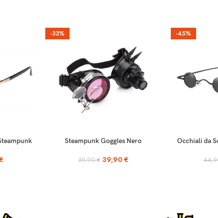
-33%
-45%
AGGIUNGI AL CARRELLO
SCEGLI
e Steampunk
Steampunk Goggles Nero
Occhiali da S
€
39,90
€
59,90
€
44,