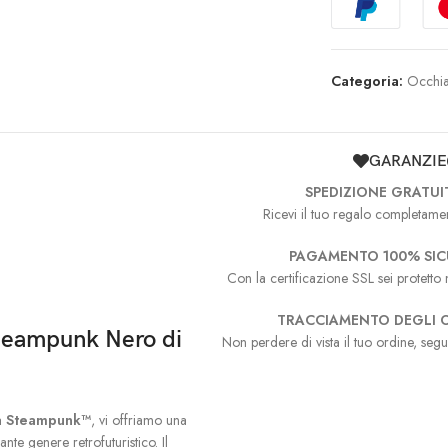
Categoria:
Occhia
GARANZIE
SPEDIZIONE GRATUI
Ricevi il tuo regalo completamen
PAGAMENTO 100% SI
Con la certificazione SSL sei protetto n
TRACCIAMENTO DEGLI O
Steampunk Nero di
Non perdere di vista il tuo ordine, segu
a Steampunk™
, vi offriamo una
nte genere retrofuturistico. Il