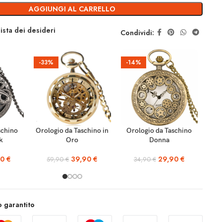
AGGIUNGI AL CARRELLO
lista dei desideri
Condividi:
-33%
-14%
-1
AGGIUNGI AL
AGGIUNGI AL
schino
Orologio da Taschino in
Orologio da Taschino
Or
CARRELLO
CARRELLO
k
Oro
Donna
90
€
39,90
€
29,90
€
59,90
€
34,90
€
 garantito