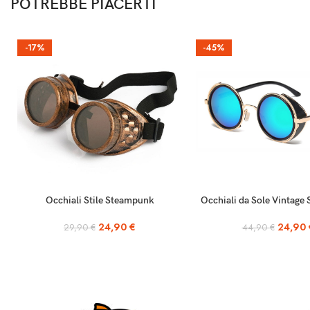
POTREBBE PIACERTI
-17%
-45%
AGGIUNGI AL CARRELLO
SCEGLI
Occhiali Stile Steampunk
Occhiali da Sole Vintag
24,90
€
24,90
29,90
€
44,90
€