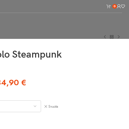
0
lo Steampunk
34,90
€
Svuota