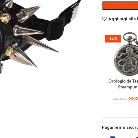
Aggiungi alla 
-14%
SCEGLI
Orologio da Ta
Steampun
29,
34,90
€
Pagamento sicuro