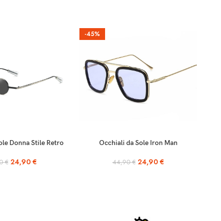
-45%
SCEGLI
ole Donna Stile Retro
Occhiali da Sole Iron Man
24,90
€
24,90
€
90
€
44,90
€