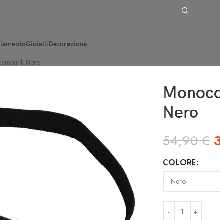
liamento
Gioielli
Decorazione
eampunk Nero
Monoco
Nero
54,90
€
COLORE