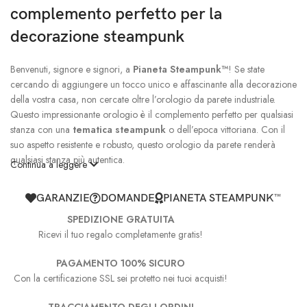
complemento perfetto per la
decorazione steampunk
Benvenuti, signore e signori, a
Pianeta Steampunk™
! Se state
cercando di aggiungere un tocco unico e affascinante alla decorazione
della vostra casa, non cercate oltre l’orologio da parete industriale.
Questo impressionante orologio è il complemento perfetto per qualsiasi
stanza con una
tematica steampunk
o dell’epoca vittoriana. Con il
suo aspetto resistente e robusto, questo orologio da parete renderà
qualsiasi stanza più autentica.
Continua a leggere
I nostri orologi da parete steampunk non sono solo un modo funzionale
GARANZIE
DOMANDE
PIANETA STEAMPUNK™
per conoscere l’ora, ma sono anche opere d’arte. Ogni orologio è
realizzato con
materiali di alta qualità
e abile artigianato, il che
SPEDIZIONE GRATUITA
significa che dureranno per tutta la vita. E non importa se state cercando
Ricevi il tuo regalo completamente gratis!
un orologio da parete piccolo o grande, abbiamo una vasta gamma di
PAGAMENTO 100% SICURO
design tra cui scegliere. Dai quadranti degli orologi con ingranaggi
Con la certificazione SSL sei protetto nei tuoi acquisti!
esposti agli orologi con dettagli eleganti, troverete sicuramente il
Orologio da Parete Industriale
perfetto per la vostra casa.