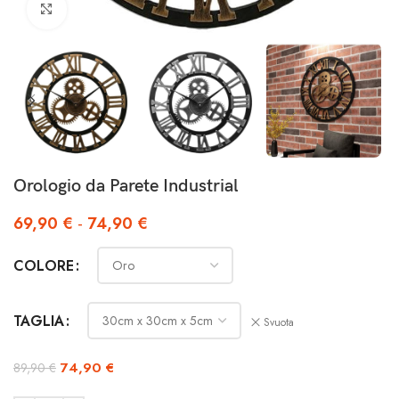
Clicca per ingrandire
Orologio da Parete Industrial
69,90
€
-
74,90
€
COLORE
TAGLIA
Svuota
74,90
€
89,90
€