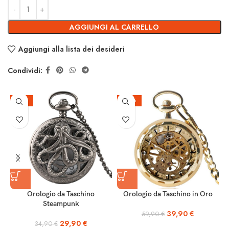
AGGIUNGI AL CARRELLO
Aggiungi alla lista dei desideri
Condividi:
-14%
-33%
Orologio da Taschino
Orologio da Taschino in Oro
Steampunk
39,90
€
59,90
€
29,90
€
34,90
€