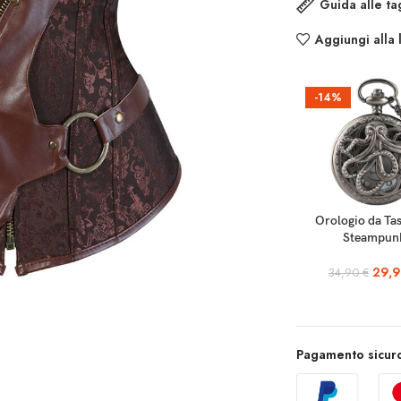
Guida alle ta
Aggiungi alla 
-14%
SCEGLI
Orologio da Ta
Steampun
29,
34,90
€
Pagamento sicuro