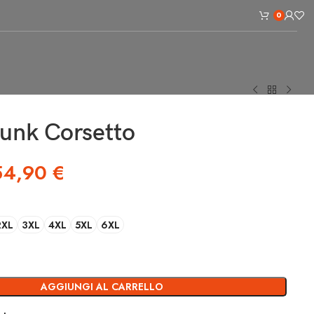
0
unk Corsetto
54,90
€
2XL
3XL
4XL
5XL
6XL
AGGIUNGI AL CARRELLO