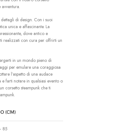
 avventura.
dettagli di design. Con i suoi
tica unica e affascinante. La
mpressionante, dove antico e
 realizzati con cura per offrirti un
ergerti in un mondo pieno di
anaggi per emulare una coraggiosa
ottare l’aspetto di una audace
à e farti notare in qualsiasi evento o
un corsetto steampunk che ti
teampunk.
O (CM)
– 85