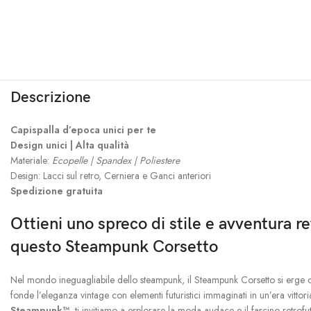
Descrizione
Capispalla d’epoca unici per te
Design unici | Alta qualità
Materiale:
Ecopelle | Spandex | Poliestere
Design: Lacci sul retro, Cerniera e Ganci anteriori
Spedizione gratuita
Ottieni uno spreco di stile e avventura re
questo Steampunk Corsetto
Nel mondo ineguagliabile dello steampunk, il Steampunk Corsetto si erge
fonde l’eleganza vintage con elementi futuristici immaginati in un’era vittori
Steampunk™
, ti invitiamo a esplorare la moda audace e il fascino retrofut