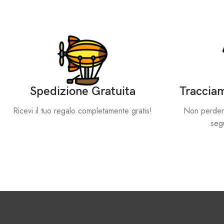
piuttosto ridotto, il nostro team raccomanda di optare per una t
precauzione.
Spedizione Gratuita
Tracciam
Ricevi il tuo regalo completamente gratis!
Non perdere 
segu