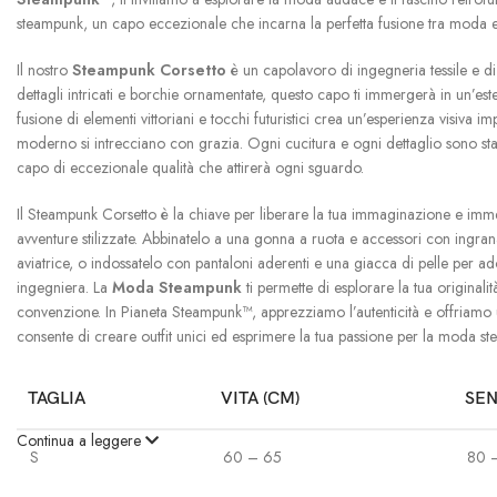
steampunk, un capo eccezionale che incarna la perfetta fusione tra moda e
Il nostro
Steampunk Corsetto
è un capolavoro di ingegneria tessile e di 
dettagli intricati e borchie ornamentate, questo capo ti immergerà in un’este
fusione di elementi vittoriani e tocchi futuristici crea un’esperienza visiva i
moderno si intrecciano con grazia. Ogni cucitura e ogni dettaglio sono stati
capo di eccezionale qualità che attirerà ogni sguardo.
Il Steampunk Corsetto è la chiave per liberare la tua immaginazione e imm
avventure stilizzate. Abbinatelo a una gonna a ruota e accessori con ingr
aviatrice, o indossatelo con pantaloni aderenti e una giacca di pelle per ad
ingegniera. La
Moda Steampunk
ti permette di esplorare la tua originalit
convenzione. In Pianeta Steampunk™, apprezziamo l’autenticità e offriamo 
consente di creare outfit unici ed esprimere la tua passione per la moda s
TAGLIA
VITA (CM)
SEN
Continua a leggere
S
60 – 65
80 