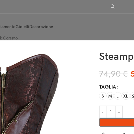
liamento
Gioielli
Decorazione
k Corsetto
Steamp
74,90
€
TAGLIA
S
M
L
XL