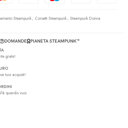
iamento Steampunk
,
Corsetti Steampunk
,
Steampunk Donna
DOMANDE
PIANETA STEAMPUNK™
TA
te gratis!
CURO
ei tuoi acquisti!
RDINI
il'è quando vuoi.