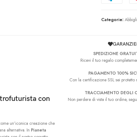
Categorie:
Abbigl
GARANZIE
SPEDIZIONE GRATUI
Ricevi il tuo regalo completamen
PAGAMENTO 100% SI
Con la certificazione SSL sei protetto n
TRACCIAMENTO DEGLI O
trofuturista con
Non perdere di vista il tuo ordine, segu
 come un’iconica creazione che
ana alternativa. In
Pianeta
urista con il nostro corsetto