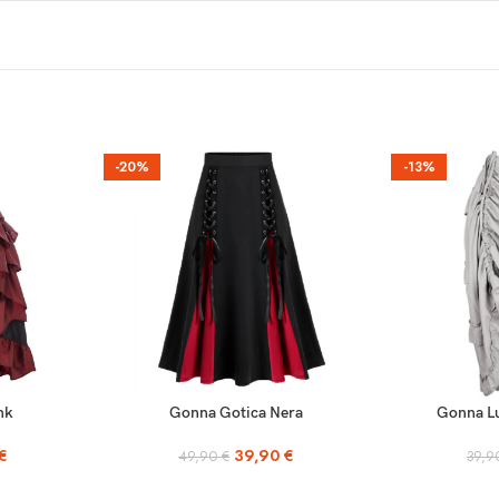
– 90
– 95
– 100
-20%
-13%
 – 105
 – 110
– 115
– 122
 – 127
SCEGLI
SCEGLI
nk
Gonna Gotica Nera
Gonna L
€
39,90
€
49,90
€
39,
 sopra). Poiché il capo è