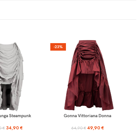
-23%
SCEGLI
unga Steampunk
Gonna Vittoriana Donna
34,90
€
49,90
€
90
€
64,90
€