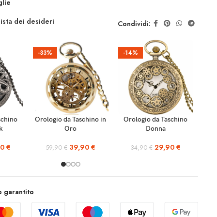
glie
lista dei desideri
Condividi:
-33%
-14%
-1
AGGIUNGI AL
AGGIUNGI AL
schino
Orologio da Taschino in
Orologio da Taschino
Or
CARRELLO
CARRELLO
k
Oro
Donna
90
€
39,90
€
29,90
€
59,90
€
34,90
€
 garantito